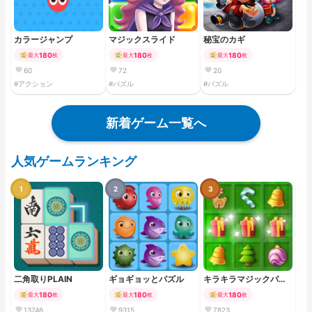
カラージャンプ
マジックスライド
秘宝のカギ
180
180
180
最大
枚
最大
枚
最大
枚
60
72
20
#アクション
#パズル
#パズル
新着ゲーム一覧へ
人気ゲームランキング
1
2
3
二角取りPLAIN
ギョギョッとパズル
キラキラマジックパズ
ル
180
180
180
最大
枚
最大
枚
最大
枚
13746
9315
7823