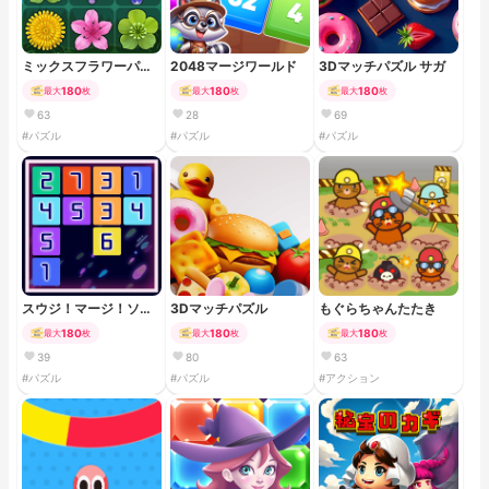
ミックスフラワーパズ
2048マージワールド
3Dマッチパズル サガ
ル
180
180
180
最大
枚
最大
枚
最大
枚
63
28
69
#パズル
#パズル
#パズル
スウジ！マージ！ソー
3Dマッチパズル
もぐらちゃんたたき
星人
180
180
180
最大
枚
最大
枚
最大
枚
39
80
63
#パズル
#パズル
#アクション