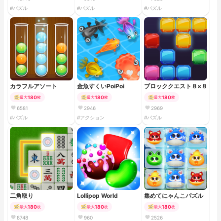
#パズル
#パズル
#パズル
カラフルアソート
金魚すくいPoiPoi
ブロッククエスト８×８
180
180
180
最大
枚
最大
枚
最大
枚
6581
2946
2969
#パズル
#アクション
#パズル
二角取り
Lollipop World
集めてにゃんこパズル
180
180
180
最大
枚
最大
枚
最大
枚
8748
960
2526