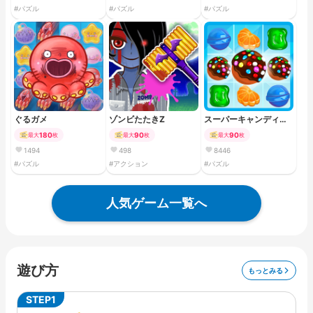
#パズル
#パズル
#パズル
ぐるガメ
ゾンビたたきZ
スーパーキャンディパ
ズル
180
90
90
最大
枚
最大
枚
最大
枚
1494
498
8446
#パズル
#アクション
#パズル
人気ゲーム一覧へ
遊び方
もっとみる
STEP1