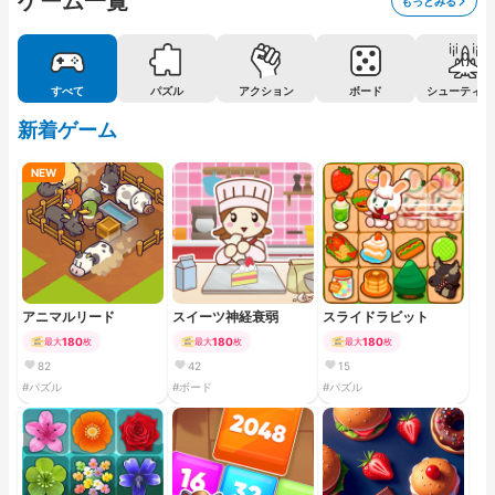
ゲーム一覧
もっとみる
すべて
パズル
アクション
ボード
シューティン
新着ゲーム
NEW
アニマルリード
スイーツ神経衰弱
スライドラビット
180
180
180
最大
枚
最大
枚
最大
枚
82
42
15
#パズル
#ボード
#パズル