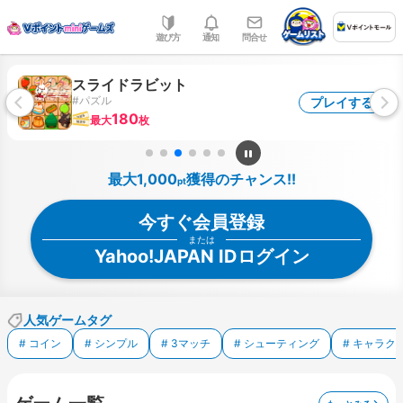
遊び方
通知
問合せ
NEW
スライドラビット
#パズル
プレイする
180
最大
枚
最大1,000
獲得のチャンス!!
pt
今すぐ会員登録
または
Yahoo!JAPAN IDログイン
人気ゲームタグ
# コイン
# シンプル
# 3マッチ
# シューティング
# キャラク