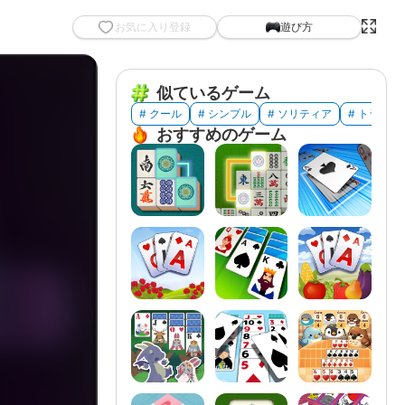
お気に入り登録
遊び方
似ているゲーム
# クール
# シンプル
# ソリティア
# トランプ
おすすめのゲーム