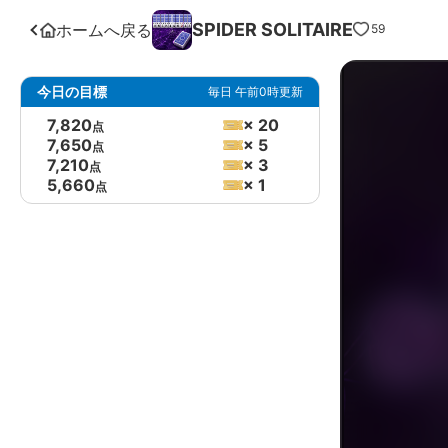
SPIDER SOLITAIRE
ホームへ戻る
59
今日の目標
毎日 午前0時更新
7,820
× 20
点
7,650
× 5
点
7,210
× 3
点
5,660
× 1
点