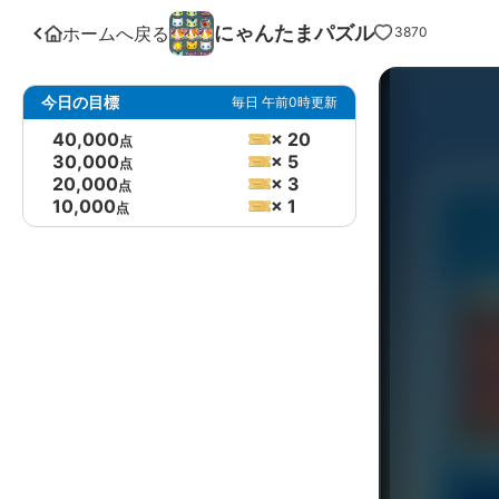
にゃんたまパズル
ホームへ戻る
3870
今日の目標
毎日 午前0時更新
40,000
× 20
点
30,000
× 5
点
20,000
× 3
点
10,000
× 1
点