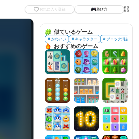
お気に入り登録
遊び方
似ているゲーム
# かわいい
# キャラクター
# ブロック消去
#
おすすめのゲーム