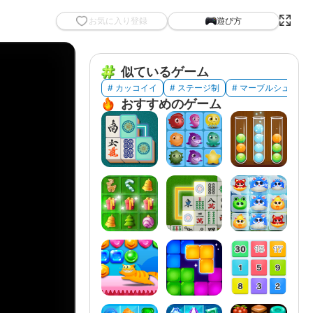
お気に入り登録
遊び方
似ているゲーム
# カッコイイ
# ステージ制
# マーブルシューテ
おすすめのゲーム