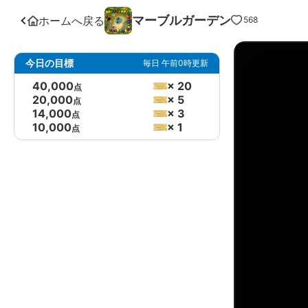
マーブルガーデン
ホームへ戻る
568
今日の目標
毎日 午前0時更新
40,000
× 20
点
20,000
× 5
点
14,000
× 3
点
10,000
× 1
点