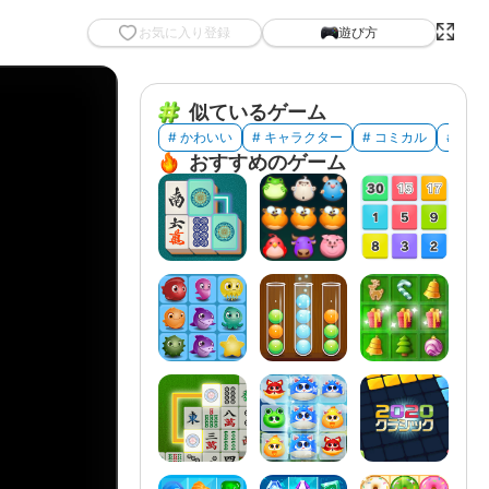
お気に入り登録
遊び方
似ているゲーム
# かわいい
# キャラクター
# コミカル
# ブ
おすすめのゲーム