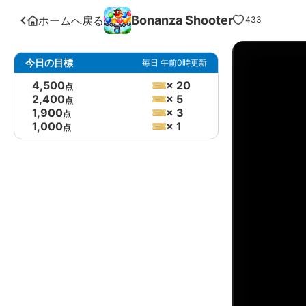
Bonanza Shooter
ホームへ戻る
433
今日の目標
毎日 午前0時更新
4,500
× 20
点
2,400
× 5
点
1,900
× 3
点
1,000
× 1
点